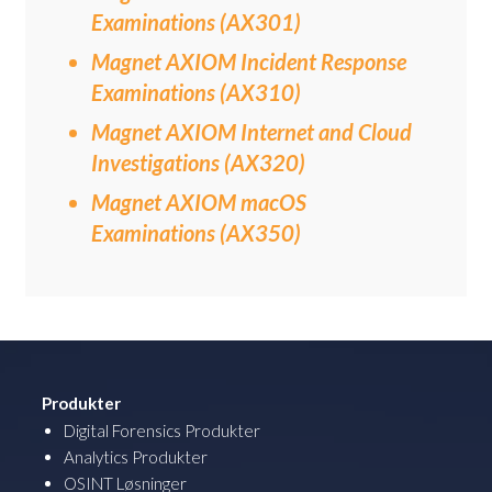
Examinations (AX301)
Magnet AXIOM Incident Response
Examinations (AX310)
Magnet AXIOM Internet and Cloud
Investigations (AX320)
Magnet AXIOM macOS
Examinations (AX350)
Produkter
Digital Forensics Produkter
Analytics Produkter
OSINT Løsninger