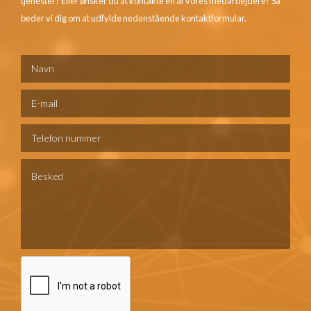
tjenester? Eller ønsker du at kontakte en af vores medarbejdere? Så
beder vi dig om at udfylde nedenstående kontaktformular.