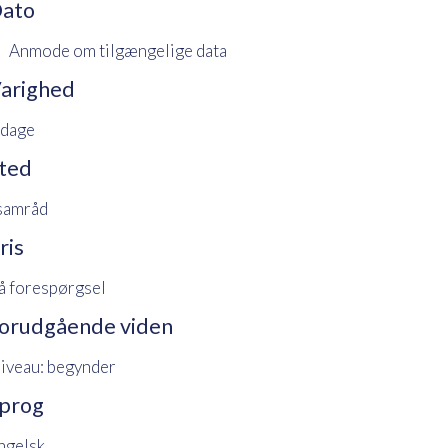
ato
Anmode om tilgængelige data
arighed
 dage
ted
 samråd
ris
å forespørgsel
orudgående viden
iveau: begynder
prog
ngelsk