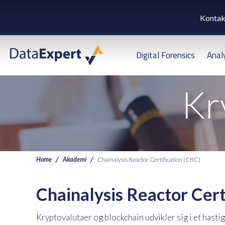
Kontak
Digital Forensics
Anal
Kr
Home
Akademi
Chainalysis Reactor Certification (CRC)
Chainalysis Reactor Cert
Kryptovalutaer og blockchain udvikler sig i et hast