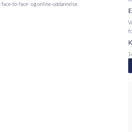
face-to-face- og online-uddannelse.
E
V
f
K
1