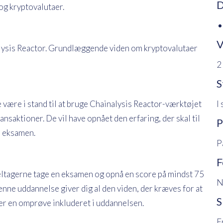
D
og kryptovalutaer.
V
alysis Reactor. Grundlæggende viden om kryptovalutaer
2
S
I
 være i stand til at bruge Chainalysis Reactor-værktøjet
ansaktioner. De vil have opnået den erfaring, der skal til
P
) eksamen.
P
F
deltagerne tage en eksamen og opnå en score på mindst 75
N
enne uddannelse giver dig al den viden, der kræves for at
S
er en omprøve inkluderet i uddannelsen.
E