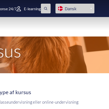
Dansk
ponse 24/7
E-learning
sus
ype af kursus
lasseundervisning eller online-undervisning