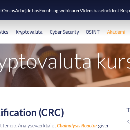
t
Om os
Arbejde hos
Events og webinarer
Vidensbase
Incident Res
ytics
Kryptovaluta
Cyber Security
OSINT
Akademi
yptovaluta kur
ification (CRC)
T
K
igt tempo. Analyseværktøjet
Chainalysis Reactor
giver