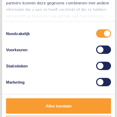
Magnet AXIOM Advanced
partners kunnen deze gegevens combineren met andere
Computer Forensics (AX250)
informatie die u aan ze heeft verstrekt of die ze hebben
verzameld op basis van uw gebruik van hun services.
Magnet AXIOM Advanced Mobile
Forensics (AX300)
Toestemmingsselectie
Magnet GK200 GRAYKEY
Noodzakelijk
Examinations (AX301)
Voorkeuren
Magnet AXIOM Incident Response
Examinations (AX310)
Statistieken
Magnet AXIOM Internet and Cloud
Investigations (AX320)
Marketing
Magnet AXIOM macOS
Examinations (AX350)
Alles toestaan