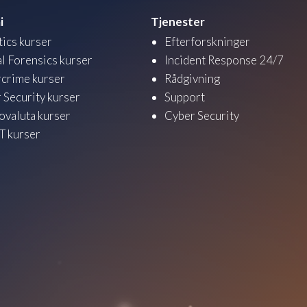
i
Tjenester
tics kurser
Efterforskninger
al Forensics kurser
Incident Response 24/7
crime kurser
Rådgivning
 Security kurser
Support
ovaluta kurser
Cyber Security
 kurser