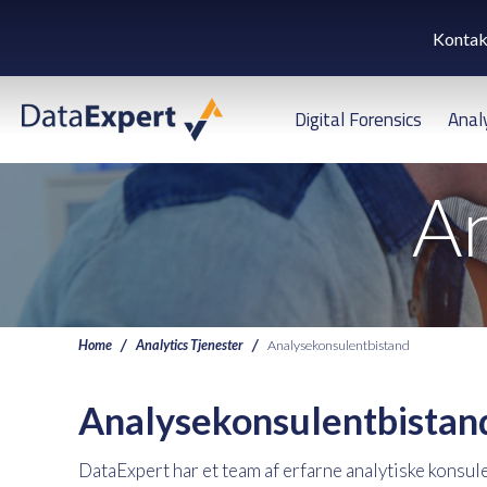
Kontak
Digital Forensics
Anal
An
Home
Analytics Tjenester
Analysekonsulentbistand
Analysekonsulentbistan
DataExpert har et team af erfarne analytiske konsule