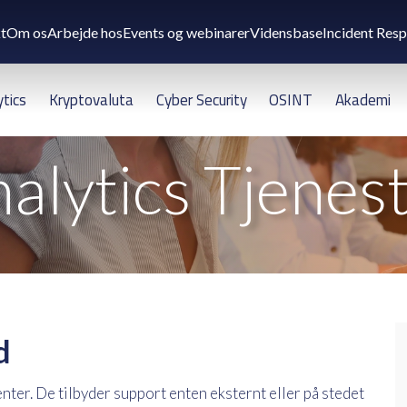
t
Om os
Arbejde hos
Events og webinarer
Vidensbase
Incident Res
ytics
Kryptovaluta
Cyber Security
OSINT
Akademi
alytics Tjenes
d
nter. De tilbyder support enten eksternt eller på stedet