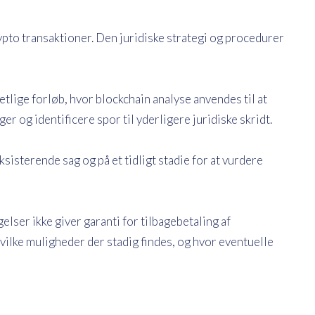
ypto transaktioner. Den juridiske strategi og procedurer
tlige forløb, hvor blockchain analyse anvendes til at
r og identificere spor til yderligere juridiske skridt.
isterende sag og på et tidligt stadie for at vurdere
elser ikke giver garanti for tilbagebetaling af
ilke muligheder der stadig findes, og hvor eventuelle