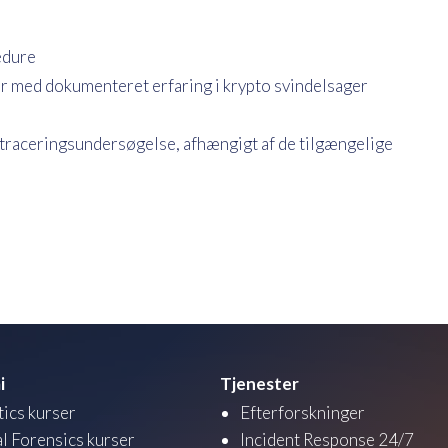
cedure
ter med dokumenteret erfaring i krypto svindelsager
d traceringsundersøgelse, afhængigt af de tilgængelige
i
Tjenester
tics kurser
Efterforskninger
al Forensics kurser
Incident Response 24/7