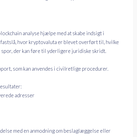
 blockchain analyse hjælpe med at skabe indsigt i
tslå, hvor kryptovaluta er blevet overført til, hvilke
por, der kan føre til yderligere juridiske skridt.
port, som kan anvendes i civilretlige procedurer.
esultater:
verede adresser
bindelse med en anmodning om beslaglæggelse eller