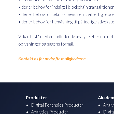
• der er behov for indsigt i blockchain transaktioner
• der er behov for teknisk bevis i en civilretlig pro
• der er behov for henvisning til pålidelige advoka
Vi kan bistå med en indledende analyse eller en ful
oplysninger og sagens formål.
Kontakt os for at drøfte mulighederne
.
Produkter
Akadem
Digital Forensics Produkter
Analy
Analytics Produkter
Digit