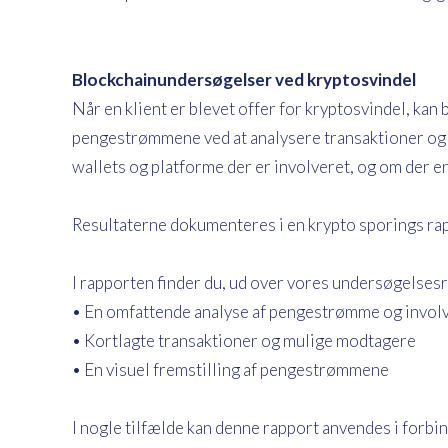
Blockchainundersøgelser ved kryptosvindel
Når en klient er blevet offer for kryptosvindel, kan
pengestrømmene ved at analysere transaktioner og fas
wallets og platforme der er involveret, og om der er s
Resultaterne dokumenteres i en krypto sporings rap
I rapporten finder du, ud over vores undersøgelsesr
• En omfattende analyse af pengestrømme og invol
• Kortlagte transaktioner og mulige modtagere
• En visuel fremstilling af pengestrømmene
I nogle tilfælde kan denne rapport anvendes i for