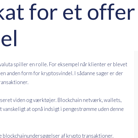
at for et offer
el
luta spiller en rolle. For eksempel når klienter er blevet
r en anden form for kryptosvindel. I sådanne sager er der
ransaktioner.
seret viden og værktøjer. Blockchain netværk, wallets,
et vanskeligt at opnå indsigt i pengestrømme uden denne
blockchainundersøgelser af krypto transaktioner.