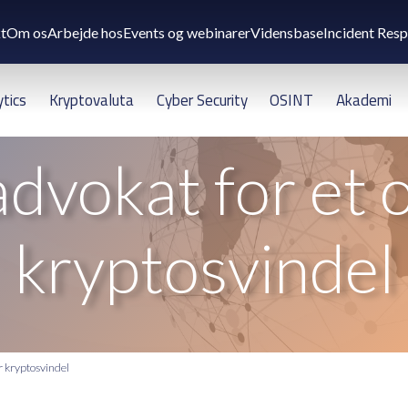
t
Om os
Arbejde hos
Events og webinarer
Vidensbase
Incident Res
ytics
Kryptovaluta
Cyber Security
OSINT
Akademi
advokat for et o
kryptosvindel
or kryptosvindel