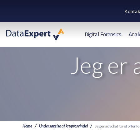
Kontak
Digital Forensics
Anal
Jeg er 
Home
Undersøgelse af kryptosvindel
Jeg er advokat for et offer f