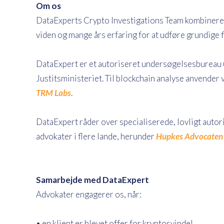
Om os
DataExperts Crypto Investigations Team kombinere
viden og mange års erfaring for at udføre grundige 
DataExpert er et autoriseret undersøgelsesbureau
Justitsministeriet. Til blockchain analyse anvender 
TRM Labs
.
DataExpert råder over specialiserede, lovligt auto
advokater i flere lande, herunder
Hupkes Advocaten
Samarbejde med DataExpert
Advokater engagerer os, når:
• en klient er blevet offer for kryptosvindel