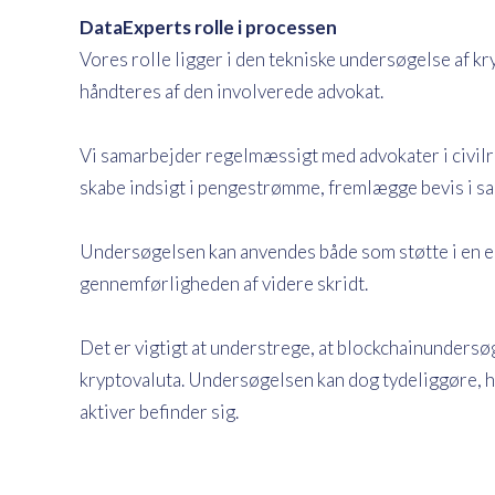
DataExperts rolle i processen
Vores rolle ligger i den tekniske undersøgelse af kr
håndteres af den involverede advokat.
Vi samarbejder regelmæssigt med advokater i civilre
skabe indsigt i pengestrømme, fremlægge bevis i sage
Undersøgelsen kan anvendes både som støtte i en eks
gennemførligheden af videre skridt.
Det er vigtigt at understrege, at blockchainundersøg
kryptovaluta. Undersøgelsen kan dog tydeliggøre, hv
aktiver befinder sig.