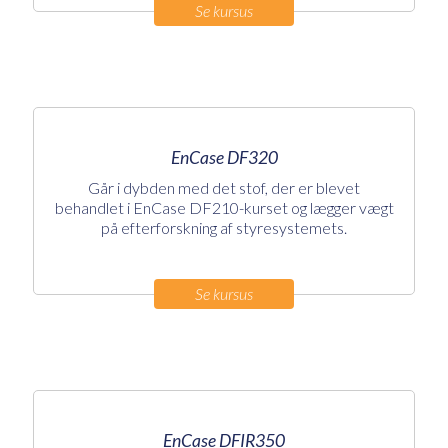
Se kursus
EnCase DF320
Går i dybden med det stof, der er blevet
behandlet i EnCase DF210-kurset og lægger vægt
på efterforskning af styresystemets.
Se kursus
EnCase DFIR350