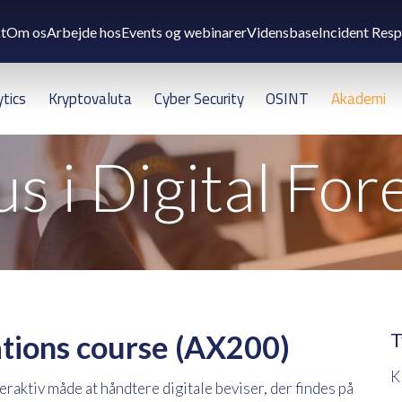
t
Om os
Arbejde hos
Events og webinarer
Vidensbase
Incident Res
ytics
Kryptovaluta
Cyber Security
OSINT
Akademi
s i Digital For
ions course (AX200)
T
K
eraktiv måde at håndtere digitale beviser, der findes på