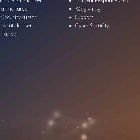
al Forensics kurser
Incident Response 24/7
crime kurser
Rådgivning
 Security kurser
Support
ovaluta kurser
Cyber Security
 kurser