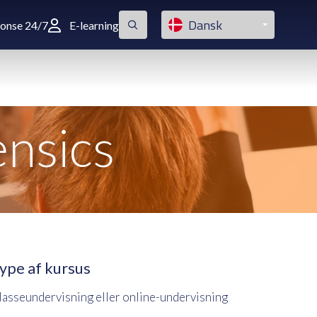
Dansk
ponse 24/7
E-learning
ensics
ype af kursus
lasseundervisning eller online-undervisning