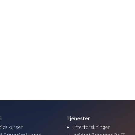
i
Tjenester
tics kurser
Efterforskninger