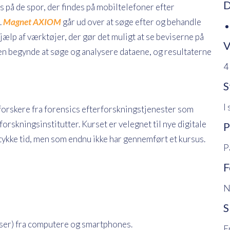
D
s på de spor, der findes på mobiltelefoner efter
.
Magnet AXIOM
går ud over at søge efter og behandle
ælp af værktøjer, der gør det muligt at se beviserne på
V
en begynde at søge og analysere dataene, og resultaterne
4
S
I
rforskere fra forensics efterforskningstjenester som
forskningsinstitutter. Kurset er velegnet til nye digitale
P
stykke tid, men som endnu ikke har gennemført et kursus.
P
F
N
S
elser) fra computere og smartphones.
E