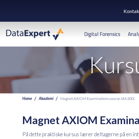
Kontak
Digital Forensics
Anal
Kursu
Home
Akademi
Magnet AXIOM Examinations course (AX200)
Magnet AXIOM Examinat
På dette praktiske kursus lærer deltagerne på en int