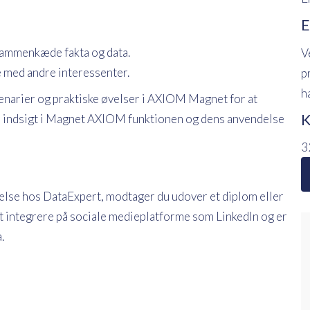
E
 sammenkæde fakta og data.
V
e med andre interessenter.
p
h
enarier og praktiske øvelser i AXIOM Magnet for at
K
e indsigt i Magnet AXIOM funktionen og dens anvendelse
3
else hos DataExpert, modtager du udover et diplom eller
t at integrere på sociale medieplatforme som LinkedIn og er
.