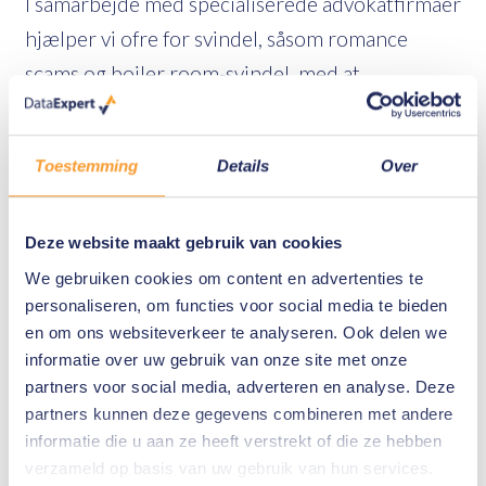
I samarbejde med specialiserede advokatfirmaer
hjælper vi ofre for svindel, såsom romance
scams og boiler room-svindel, med at
iværksætte civile retsskridt for at indefryse og
potentielt tilbageføre sporede midler.
Toestemming
Details
Over
DataExpert bidrager aktivt til kampen mod
cyber-kriminalitet ved at dele viden om
Deze website maakt gebruik van cookies
kryptovaluta og svindel gennem blogs,
We gebruiken cookies om content en advertenties te
nyhedsopdateringer og medieudgivelser. Vi
personaliseren, om functies voor social media te bieden
rapporterer også regelmæssigt om resultater
en om ons websiteverkeer te analyseren. Ook delen we
fra civile efterforskninger.
informatie over uw gebruik van onze site met onze
partners voor social media, adverteren en analyse. Deze
partners kunnen deze gegevens combineren met andere
informatie die u aan ze heeft verstrekt of die ze hebben
verzameld op basis van uw gebruik van hun services.