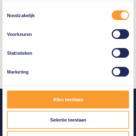
Toestemmingsselectie
Noodzakelijk
Undersøgelse af kryptosvindel
Voorkeuren
Statistieken
Marketing
Klik her
Alles toestaan
Produkter
Digital Forensics Produkter
Selectie toestaan
Analytics Produkter
OSINT Løsninger
Cyber Security