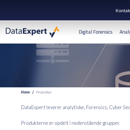
Kontak
Digital Forensics
Anal
Home
Produkter
DataExpert leverer analytiske, Forensics, Cyber Sec
Produkterne er opdelt i nedenstående grupper.