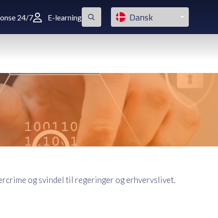
Dansk
ponse 24/7
E-learning
crime og svindel til regeringer og erhvervslivet.