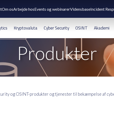
t
Om os
Arbejde hos
Events og webinarer
Vidensbase
Incident Res
ytics
Kryptovaluta
Cyber Security
OSINT
Akademi
Produkter
urity og OSINT-produkter og tjenester til bekæmpelse af cyber