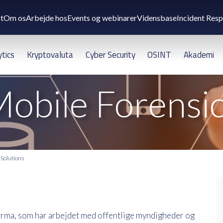
t
Om os
Arbejde hos
Events og webinarer
Vidensbase
Incident Res
ytics
Kryptovaluta
Cyber Security
OSINT
Akademi
obile Forensi
 Solutions
irma, som har arbejdet med offentlige myndigheder og