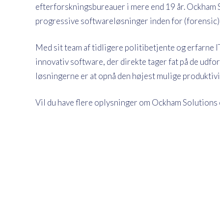
efterforskningsbureauer i mere end 19 år. Ockham So
progressive softwareløsninger inden for (forensic
Med sit team af tidligere politibetjente og erfarne I
innovativ software, der direkte tager fat på de udfo
løsningerne er at opnå den højest mulige produktivi
Vil du have flere oplysninger om Ockham Solutions 