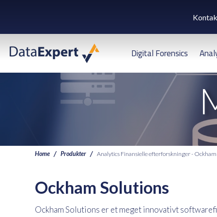
Kontak
Digital Forensics
Anal
M
Home
Produkter
Analytics Finansielle efterforskninger - Ockham
Ockham Solutions
Ockham Solutions er et meget innovativt softwaref