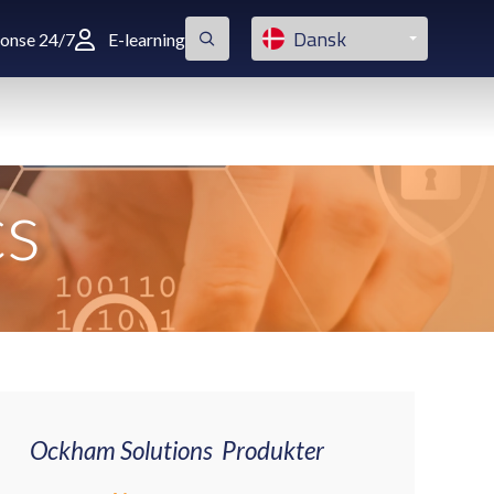
Dansk
ponse 24/7
E-learning
cs
Ockham Solutions Produkter