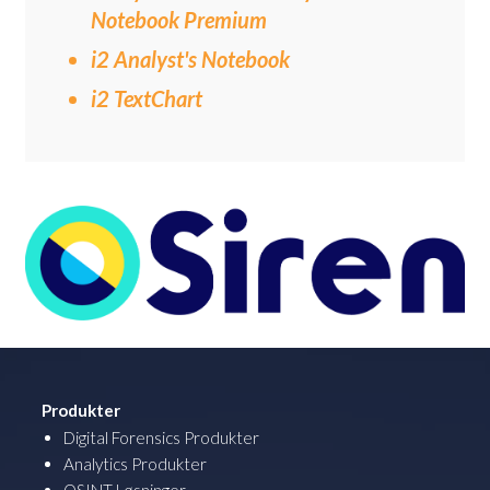
Notebook Premium
i2 Analyst's Notebook
i2 TextChart
Produkter
Digital Forensics Produkter
Analytics Produkter
OSINT Løsninger