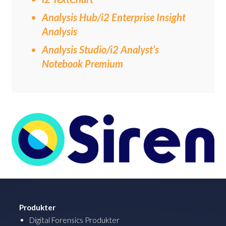
Analysis Hub/i2 Enterprise Insight
Analysis
Analysis Studio/i2 Analyst’s
Notebook Premium
Produkter
Digital Forensics Produkter