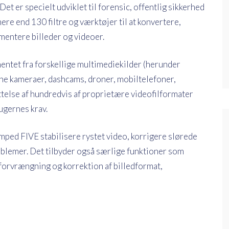
Det er specielt udviklet til forensic, offentlig sikkerhed
re end 130 filtre og værktøjer til at konvertere,
mentere billeder og videoer.
hentet fra forskellige multimediekilder (herunder
e kameraer, dashcams, droner, mobiltelefoner,
telse af hundredvis af proprietære videofilformater
ugernes krav.
mped FIVE stabilisere rystet video, korrigere slørede
oblemer. Det tilbyder også særlige funktioner som
forvrængning og korrektion af billedformat,