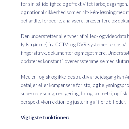
for sin pålidelighed og effektivitet i arbejdsgangen. 
og national sikkerhed som en alt-i-én-løsning med me
behandle, forbedre, analysere, præsentere og doku
Den understøtter alle typer af billed- og videodata 
lydstrømme) fra CCTV- og DVR-systemer, kropsbårn
fingeraftryk, dokumenter og meget mere. Understøt
opdateres konstant i overensstemmelse med slutbr
Med en logisk og ikke-destruktiv arbejdsgang kan A
detaljer eller kompensere for støj og belysningspr
superopløsning, redigering, fotogrammetri, optisk 
perspektivkorrektion og justering af flere billeder.
Vigtigste funktioner: