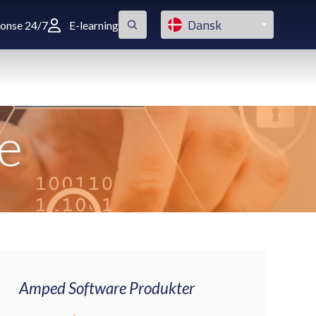
Dansk
ponse 24/7
E-learning
e
Amped Software Produkter