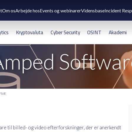
t
Om os
Arbejde hos
Events og webinarer
Vidensbase
Incident Res
ytics
Kryptovaluta
Cyber Security
OSINT
Akademi
Amped Softwar
FIVE
 til billed- og video efterforskninger, der er anerkendt