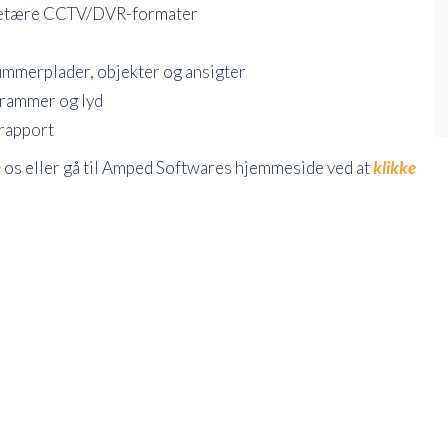
prietære CCTV/DVR-formater
ummerplader, objekter og ansigter
 rammer og lyd
 rapport
e
os eller gå til Amped Softwares hjemmeside ved at
klikke