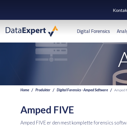
Kontak
Digital Forensics
Anal
Home
Produkter
Digital Forensics - Amped Software
Amped 
Amped FIVE
Amped FIVE er den mest komplette forensics software