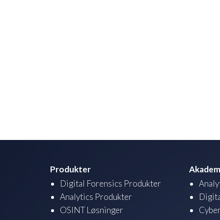
Produkter
Akadem
Digital Forensics Produkter
Analy
Analytics Produkter
Digit
OSINT Løsninger
Cyber