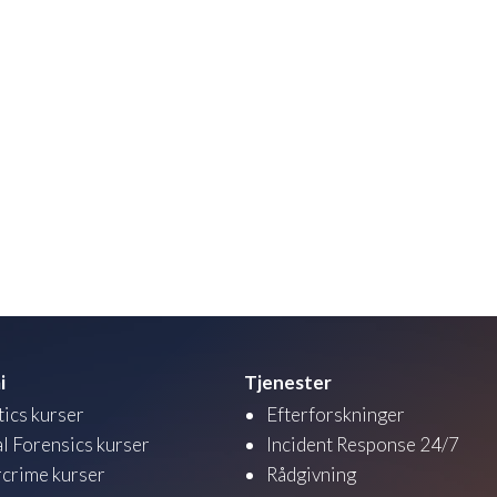
i
Tjenester
tics kurser
Efterforskninger
al Forensics kurser
Incident Response 24/7
crime kurser
Rådgivning