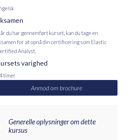
ngelsk
ksamen
år du har gennemført kurset, kan du tage en
ksamen for at opnå din certificering som Elastic
ertified Analyst.
ursets varighed
4 timer
Anmod om brochure
Generelle oplysninger om dette
kursus