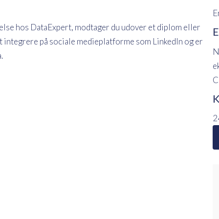
E
else hos DataExpert, modtager du udover et diplom eller
E
t at integrere på sociale medieplatforme som LinkedIn og er
N
.
e
C
K
2