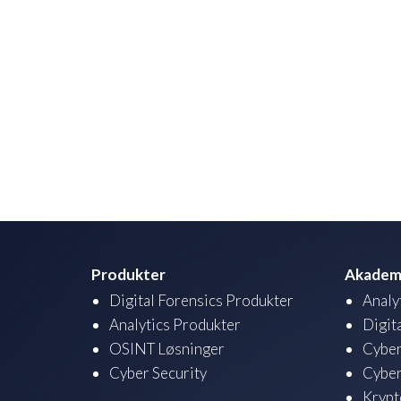
Produkter
Akadem
Digital Forensics Produkter
Analy
Analytics Produkter
Digit
OSINT Løsninger
Cyber
Cyber Security
Cyber
Krypt