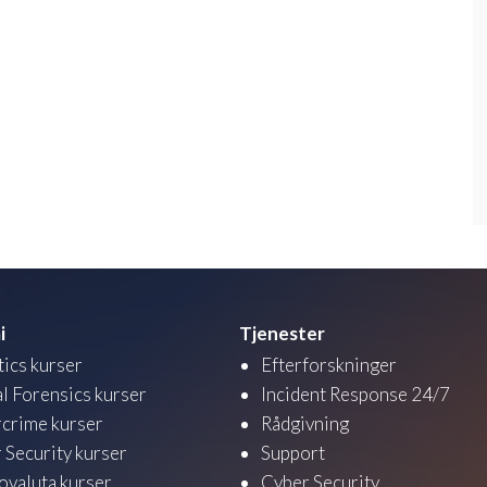
i
Tjenester
tics kurser
Efterforskninger
al Forensics kurser
Incident Response 24/7
crime kurser
Rådgivning
 Security kurser
Support
ovaluta kurser
Cyber Security