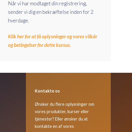
Når vi har modtaget din registrering,
sender vi dig en bekræftelse inden for 2
hverdage.
Klik her for at få oplysninger og vores vilkår
og betingelser for dette kursus.
Kontakte os
Ønsker du flere oplysninger om
vores produkter, kurser eller
tjenester? Eller ønsker du at
kontakte en af vores