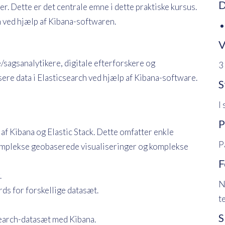
D
r. Dette er det centrale emne i dette praktiske kursus.
h ved hjælp af Kibana-softwaren.
V
/sagsanalytikere, digitale efterforskere og
3
ysere data i Elasticsearch ved hjælp af Kibana-software.
S
I
P
af Kibana og Elastic Stack. Dette omfatter enkle
P
mplekse geobaserede visualiseringer og komplekse
F
.
N
ds for forskellige datasæt.
t
S
search-datasæt med Kibana.