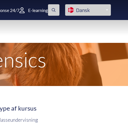
Dansk
ponse 24/7
E-learning
ensics
ype af kursus
lasseundervisning