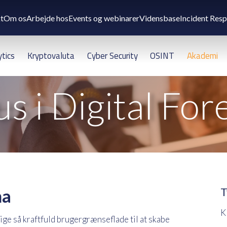
t
Om os
Arbejde hos
Events og webinarer
Vidensbase
Incident Res
ytics
Kryptovaluta
Cyber Security
OSINT
Akademi
s i Digital For
na
T
K
ige så kraftfuld brugergrænseflade til at skabe