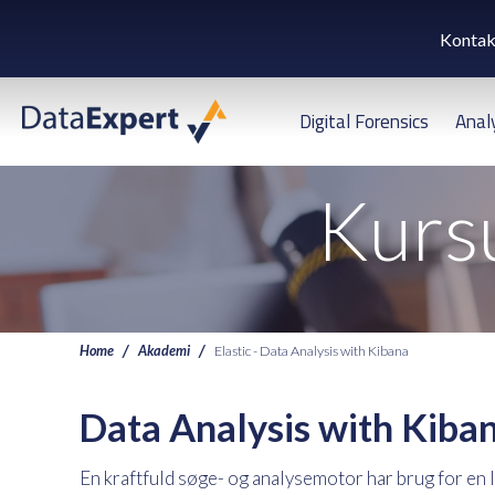
Kontak
Digital Forensics
Anal
Kursu
Home
Akademi
Elastic - Data Analysis with Kibana
Data Analysis with Kiba
En kraftfuld søge- og analysemotor har brug for en l