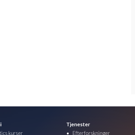
i
Tjenester
tics kurser
Efterforskninger