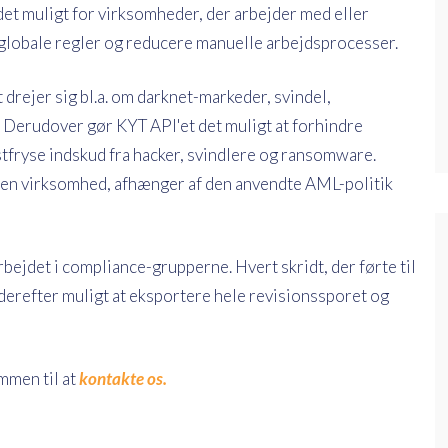
det muligt for virksomheder, der arbejder med eller
 globale regler og reducere manuelle arbejdsprocesser.
 drejer sig bl.a. om darknet-markeder, svindel,
 Derudover gør KYT API'et det muligt at forhindre
astfryse indskud fra hacker, svindlere og ransomware.
or en virksomhed, afhænger af den anvendte AML-politik
ejdet i compliance-grupperne. Hvert skridt, der førte til
derefter muligt at eksportere hele revisionssporet og
mmen til at
kontakte os.