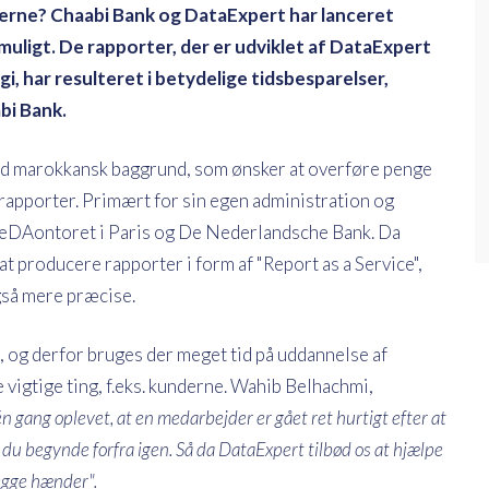
lerne? Chaabi Bank og DataExpert har lanceret
muligt. De rapporter, der er udviklet af DataExpert
, har resulteret i betydelige tidsbesparelser,
bi Bank.
ed marokkansk baggrund, som ønsker at overføre penge
rapporter. Primært for sin egen administration og
oveDAontoret i Paris og De Nederlandsche Bank. Da
t producere rapporter i form af "Report as a Service",
gså mere præcise.
, og derfor bruges der meget tid på uddannelse af
 vigtige ting, f.eks. kunderne. Wahib Belhachmi,
n gang oplevet, at en medarbejder er gået ret hurtigt efter at
u begynde forfra igen. Så da DataExpert tilbød os at hjælpe
begge hænder".