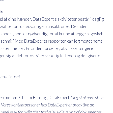
is
 af dine hænder. DataExpert's aktiviteter består i daglig
j kvalitet om usædvanlige transaktioner. Desuden
rapport, som er nødvendig for at kunne aflægge regnskab
achmi: "Med DataExperts rapporter kan jeg meget nemt
sstemmelser. En anden fordel er, at vi ikke længere
 sig af det for os. Vi er virkelig lettede, og det giver os
rnt i huset.'
en mellem Chaabi Bank og DataExpert.
"Jeg skal bare stille
tid. Vores kontaktpersoner hos DataExpert er proaktive og
mpel er vi for nylig gået fra fysisk udlevering af dokumenter