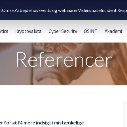
t
Om os
Arbejde hos
Events og webinarer
Vidensbase
Incident Res
ytics
Kryptovaluta
Cyber Security
OSINT
Akademi
Referencer
 for at få mere indsigt i mistænkelige