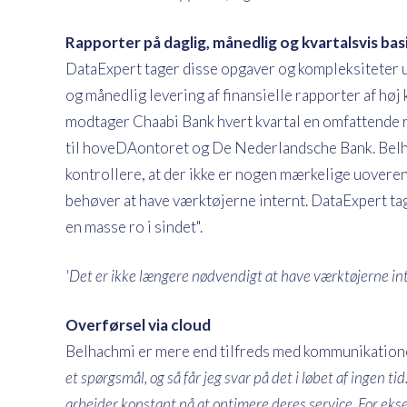
Rapporter på daglig, månedlig og kvartalsvis bas
DataExpert tager disse opgaver og kompleksiteter ud
og månedlig levering af finansielle rapporter af hø
modtager Chaabi Bank hvert kvartal en omfattende 
til hoveDAontoret og De Nederlandsche Bank. Belh
kontrollere, at der ikke er nogen mærkelige uoveren
behøver at have værktøjerne internt. DataExpert tager
en masse ro i sindet".
'Det er ikke længere nødvendigt at have værktøjerne inte
Overførsel via cloud
Belhachmi er mere end tilfreds med kommunikation
et spørgsmål, og så får jeg svar på det i løbet af ingen 
arbejder konstant på at optimere deres service. For ekse