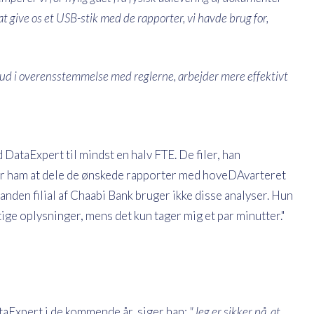
 at give os et USB-stik med de rapporter, vi havde brug for,
dt ud i overensstemmelse med reglerne, arbejder mere effektivt
ataExpert til mindst en halv FTE. De filer, han
t for ham at dele de ønskede rapporter med hoveDAvarteret
anden filial af Chaabi Bank bruger ikke disse analyser. Hun
ige oplysninger, mens det kun tager mig et par minutter."
aExpert i de kommende år, siger han:
"Jeg er sikker på, at