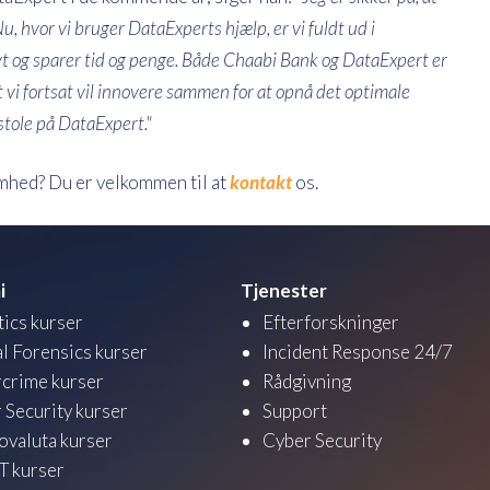
u, hvor vi bruger DataExperts hjælp, er vi fuldt ud i
t og sparer tid og penge. Både Chaabi Bank og DataExpert er
, at vi fortsat vil innovere sammen for at opnå det optimale
stole på DataExpert."
omhed? Du er velkommen til at
kontakt
os.
i
Tjenester
tics kurser
Efterforskninger
al Forensics kurser
Incident Response 24/7
crime kurser
Rådgivning
 Security kurser
Support
ovaluta kurser
Cyber Security
 kurser