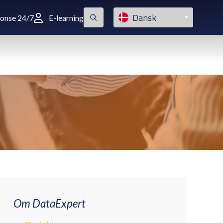
Dansk
ponse 24/7
E-learning
Om DataExpert