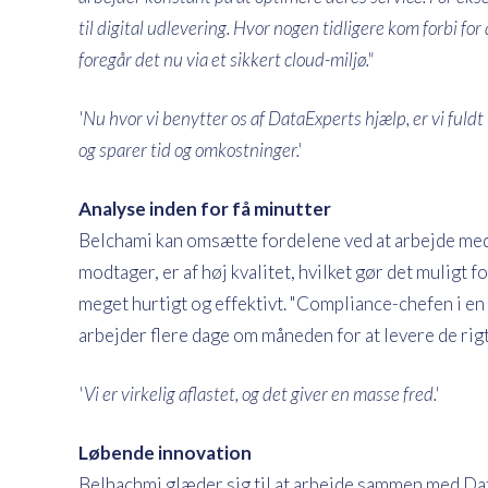
til digital udlevering. Hvor nogen tidligere kom forbi for
foregår det nu via et sikkert cloud-miljø."
'Nu hvor vi benytter os af DataExperts hjælp, er vi ful
og sparer tid og omkostninger.'
Analyse inden for få minutter
Belchami kan omsætte fordelene ved at arbejde med D
modtager, er af høj kvalitet, hvilket gør det mulig
meget hurtigt og effektivt. "Compliance-chefen i en 
arbejder flere dage om måneden for at levere de rigt
'Vi er virkelig aflastet, og det giver en masse fred.'
Løbende innovation
Belhachmi glæder sig til at arbejde sammen med Dat