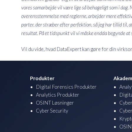
vores samarbejde vil være lige så behageligt som i dag. N
overensstemmelse med reglerne, arbejder mere effektiv
parter, der stræber efter perfektion, så jeg har tillid til
resultat. På et tidspunkt vil vi måske endda begynde at 
Vil du vide, hvad DataExpert kan gøre for din virks
Produkter
Akadem
Digital Forensics Produkter
Analy
Analytics Produkter
Digit
OSINT Løsninger
Cyber
Cyber Security
Cyber
Krypt
OSINT