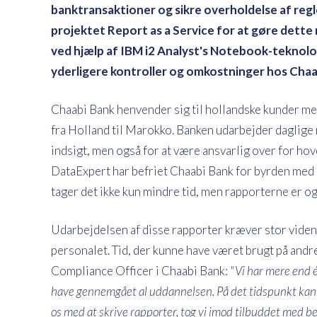
banktransaktioner og sikre overholdelse af reg
projektet Report as a Service for at gøre dette 
ved hjælp af IBM i2 Analyst's Notebook-teknologi
yderligere kontroller og omkostninger hos Chaa
Chaabi Bank henvender sig til hollandske kunder m
fra Holland til Marokko. Banken udarbejder daglige 
indsigt, men også for at være ansvarlig over for h
DataExpert har befriet Chaabi Bank for byrden med a
tager det ikke kun mindre tid, men rapporterne er o
Udarbejdelsen af disse rapporter kræver stor viden
personalet. Tid, der kunne have været brugt på andre
Compliance Officer i Chaabi Bank:
"Vi har mere end é
have gennemgået al uddannelsen. På det tidspunkt kan d
os med at skrive rapporter, tog vi imod tilbuddet med 