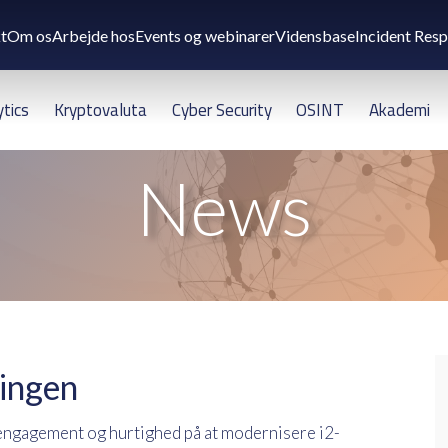
t
Om os
Arbejde hos
Events og webinarer
Vidensbase
Incident Res
ytics
Kryptovaluta
Cyber Security
OSINT
Akademi
News
lingen
 engagement og hurtighed på at modernisere i2-