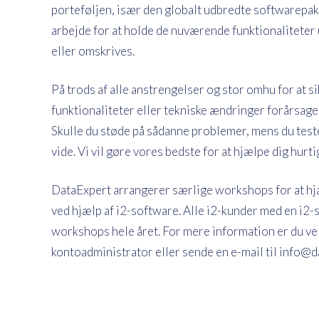
porteføljen, især den globalt udbredte softwarepak
arbejde for at holde de nuværende funktionalitet
eller omskrives.
På trods af alle anstrengelser og stor omhu for at s
funktionaliteter eller tekniske ændringer forårsage 
Skulle du støde på sådanne problemer, mens du tester
vide. Vi vil gøre vores bedste for at hjælpe dig hurti
DataExpert arrangerer særlige workshops for at hjæ
ved hjælp af i2-software. Alle i2-kunder med en i2-s
workshops hele året. For mere information er du vel
kontoadministrator eller sende en e-mail til info@d