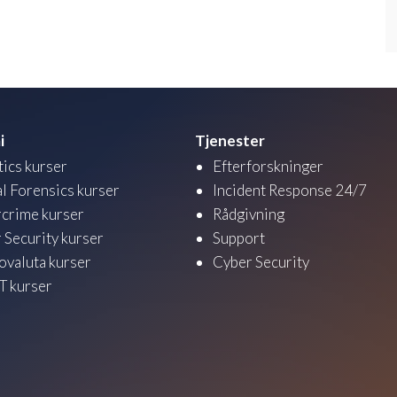
i
Tjenester
tics kurser
Efterforskninger
al Forensics kurser
Incident Response 24/7
crime kurser
Rådgivning
 Security kurser
Support
ovaluta kurser
Cyber Security
 kurser