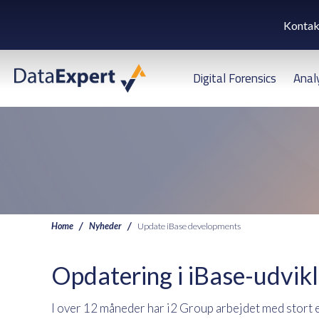
Kontak
Digital Forensics
Anal
Home
Nyheder
Update iBase developments
Opdatering i iBase-udvik
I over 12 måneder har i2 Group arbejdet med stort