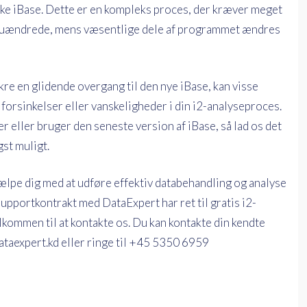
ke iBase. Dette er en kompleks proces, der kræver meget
er uændrede, mens væsentlige dele af programmet ændres
ikre en glidende overgang til den nye iBase, kan visse
forsinkelser eller vanskeligheder i din i2-analyseproces.
 eller bruger den seneste version af iBase, så lad os det
gst muligt.
lpe dig med at udføre effektiv databehandling og analyse
upportkontrakt med DataExpert har ret til gratis i2-
kommen til at kontakte os. Du kan kontakte din kendte
ataexpert.kd eller ringe til +45 5350 6959