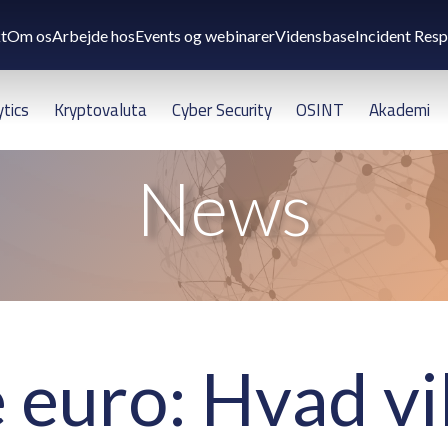
t
Om os
Arbejde hos
Events og webinarer
Vidensbase
Incident Res
ytics
Kryptovaluta
Cyber Security
OSINT
Akademi
News
 euro: Hvad vil