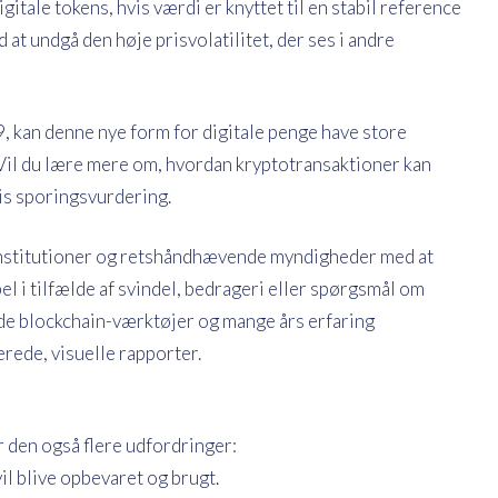
gitale tokens, hvis værdi er knyttet til en stabil reference
 at undgå den høje prisvolatilitet, der ses i andre
, kan denne nye form for digitale penge have store
 Vil du lære mere om, hvordan kryptotransaktioner kan
tis sporingsvurdering.
 institutioner og retshåndhævende myndigheder med at
l i tilfælde af svindel, bedrageri eller spørgsmål om
rede blockchain-værktøjer og mange års erfaring
erede, visuelle rapporter.
r den også flere udfordringer:
il blive opbevaret og brugt.