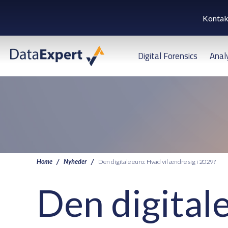
Kontak
Digital Forensics
Anal
Home
Nyheder
Den digitale euro: Hvad vil ændre sig i 2029?
Den digitale