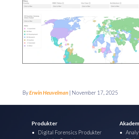
By
Erwin Heuvelman
| November 17, 2025
Produkter
Akadem
Digital Forensics Produkter
Analy