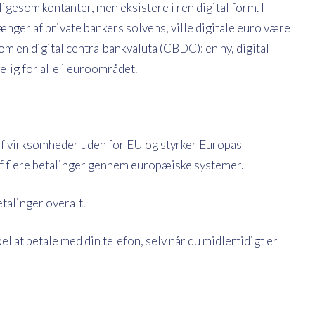
igesom kontanter, men eksistere i ren digital form. I
ger af private bankers solvens, ville digitale euro være
om en digital centralbankvaluta (CBDC): en ny, digital
lig for alle i euroområdet.
f virksomheder uden for EU og styrker Europas
af flere betalinger gennem europæiske systemer.
etalinger overalt.
 at betale med din telefon, selv når du midlertidigt er