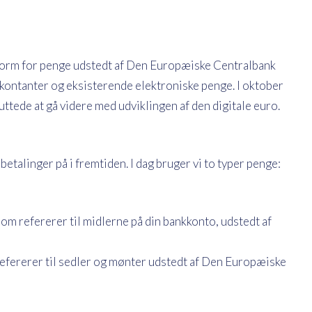
 form for penge udstedt af Den Europæiske Centralbank
e, kontanter og eksisterende elektroniske penge. I oktober
ede at gå videre med udviklingen af ​​den digitale euro.
etalinger på i fremtiden. I dag bruger vi to typer penge:
m refererer til midlerne på din bankkonto, udstedt af
refererer til sedler og mønter udstedt af Den Europæiske