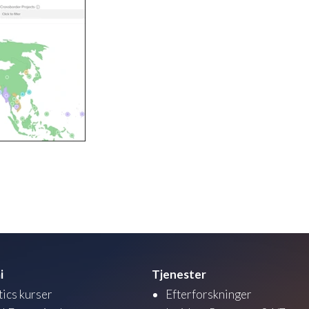
i
Tjenester
tics kurser
Efterforskninger