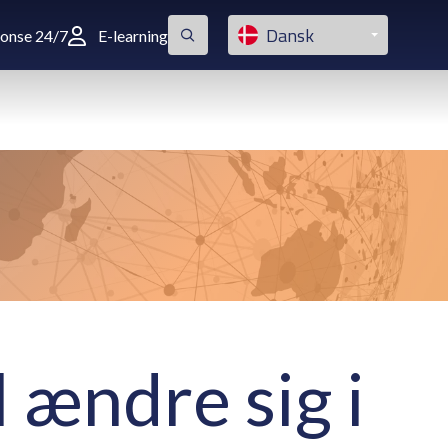
Dansk
ponse 24/7
E-learning
 ændre sig i