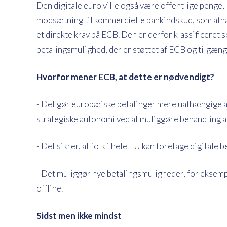
Den digitale euro ville også være offentlige penge, l
modsætning til kommercielle bankindskud, som afhæn
et direkte krav på ECB. Den er derfor klassificeret s
betalingsmulighed, der er støttet af ECB og tilgænge
Hvorfor mener ECB, at dette er nødvendigt?
- Det gør europæiske betalinger mere uafhængige a
strategiske autonomi ved at muliggøre behandling 
- Det sikrer, at folk i hele EU kan foretage digitale b
- Det muliggør nye betalingsmuligheder, for eksempel
offline.
Sidst men ikke mindst