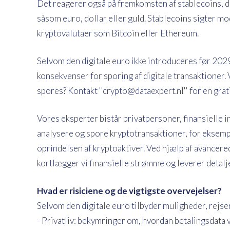
Det reagerer også på fremkomsten af ​​stablecoins, di
såsom euro, dollar eller guld. Stablecoins sigter mod
kryptovalutaer som Bitcoin eller Ethereum.
Selvom den digitale euro ikke introduceres før 2029
konsekvenser for sporing af digitale transaktioner.
spores? Kontakt ''crypto@dataexpert.nl'' for en gra
Vores eksperter bistår privatpersoner, finansielle
analysere og spore kryptotransaktioner, for eksempe
oprindelsen af ​​kryptoaktiver. Ved hjælp af avance
kortlægger vi finansielle strømme og leverer detalj
Hvad er risiciene og de vigtigste overvejelser?
Selvom den digitale euro tilbyder muligheder, rejse
- Privatliv: bekymringer om, hvordan betalingsdata v