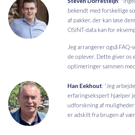
Steven Dorresteijn
: "Ing
bekendt med forskellige so
af pakker, der kan løse dem
OSINT-data kan for eksempel
Jeg arrangerer også FAQ-se
de oplever. Dette giver os 
optimeringer sammen med
Han Eekhout
: 'Jeg arbejd
erfaringsekspert hjælper j
udforskning af muligheder
er adskilt fra brugen af væ