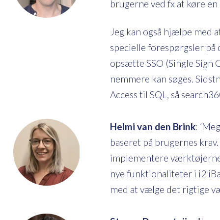
brugerne ved fx at køre e
Jeg kan også hjælpe med at 
specielle forespørgsler på
opsætte SSO (Single Sign O
nemmere kan søges. Sidstnæ
Access til SQL, så search36
Helmi van den Brink
: ’Meg
baseret på brugernes krav.
implementere værktøjerne 
nye funktionaliteter i i2 
med at vælge det rigtige væ