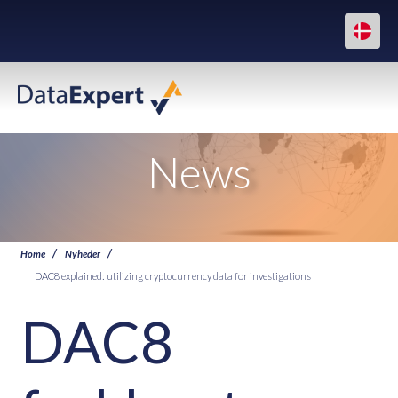
News
Home
Nyheder
DAC8 explained: utilizing cryptocurrency data for investigations
DAC8