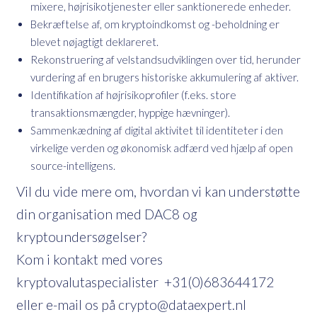
mixere, højrisikotjenester eller sanktionerede enheder.
Bekræftelse af, om kryptoindkomst og -beholdning er
blevet nøjagtigt deklareret.
Rekonstruering af velstandsudviklingen over tid, herunder
vurdering af en brugers historiske akkumulering af aktiver.
Identifikation af højrisikoprofiler (f.eks. store
transaktionsmængder, hyppige hævninger).
Sammenkædning af digital aktivitet til identiteter i den
virkelige verden og økonomisk adfærd ved hjælp af open
source-intelligens.
Vil du vide mere om, hvordan vi kan understøtte
din organisation med DAC8 og
kryptoundersøgelser?
Kom i kontakt med vores
kryptovalutaspecialister +31(0)683644172
eller e-mail os på crypto@dataexpert.nl