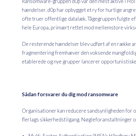
Ransomware-gruppen d0p var den mest aktive i Holland
hændelser. d0p har opbygget et ry for hurtige angr
ofte truer offentlige datalæk. Tågegruppen fulgte eft
hele Europa, primært rettet mod mellemstore vir
De resterende hændelser blev udført af en række an
fragmentering fremhæver den voksende mangfoldig
etablerede og nye grupper lancerer opportunistisk
Sådan forsvarer du dig mod ransomware
Organisationer kan reducere sandsynligheden for 
flerlags sikkerhedstilgang. Nøgleforanstaltninger 
• Multi-Factor Authentication (MFA): Håndhæv MFA