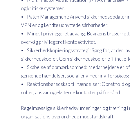
og kritiske systemer.
• Patch Management: Anvend sikkerhedsopdateringe
VPN'er og kendte udnyttede sårbarheder.
• Mindst privilegeret adgang: Begræns brugerrettig
overvåg privilegeret kontoaktivitet.
• Sikkerhedskopieringsstrategi: Sørg for, at der l
sikkerhedskopier. Gem sikkerhedskopier offline, elle
• Skabelse af opmærksomhed: Medarbejdere er ofte d
genkende hændelser, social engineering-forsøg og 
• Reaktionsberedskab til hændelser: Oprethold og
roller, ansvar og eksterne kontakter på forhånd.
Regelmæssige sikkerhedsvurderinger og træning i 
organisations overordnede modstandskraft.