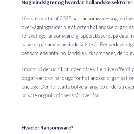
Nøgleindsigter og hvordan hollandske sektorer 
I første kvartal af 2025 har ransomware-angreb igen
overvågningssider blev fjorten hollandske organisat
forskellige ransomware-grupper. Baseret på data fra
baseret på samme periode sidste år. Bemærk venligst, 
det samlede antal hollandske virksomheder, der blev
I marts så det ud til, at ingen ofre ville blive offen
dog at være en hård uge for hollandske organisatione
ene uge. Den fortsatte bølge af angreb understrege
private organisationer står over for.
Hvad er Ransomware?