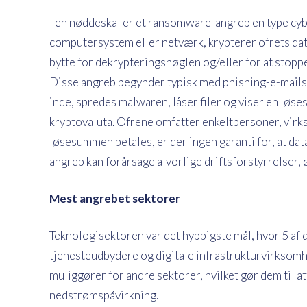
I en nøddeskal er et ransomware-angreb en type cybe
computersystem eller netværk, krypterer ofrets dat
bytte for dekrypteringsnøglen og/eller for at stoppe o
Disse angreb begynder typisk med phishing-e-mails 
inde, spredes malwaren, låser filer og viser en løs
kryptovaluta. Ofrene omfatter enkeltpersoner, vir
løsesummen betales, er der ingen garanti for, at da
angreb kan forårsage alvorlige driftsforstyrrelse
Mest angrebet sektorer
Teknologisektoren var det hyppigste mål, hvor 5 af
tjenesteudbydere og digitale infrastrukturvirksomh
muliggører for andre sektorer, hvilket gør dem til a
nedstrømspåvirkning.