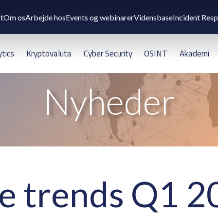
t
Om os
Arbejde hos
Events og webinarer
Vidensbase
Incident Res
ytics
Kryptovaluta
Cyber Security
OSINT
Akademi
Nyheder
 trends Q1 2