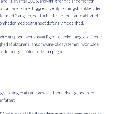
 i 1. kvartal 2025, ansvarlig for fire af de fjorten
eb kombineret med aggressive afpresningstaktikker, der
er med 2 angreb, der fortsatte sin konstante aktivitet i
ksomheder med begrænset defensiv modenhed.
dre grupper, hver ansvarlig for et enkelt angreb. Denne
hed af aktører i ransomware-økosystemet, hvor både
e eller meget målrettede kampagner.
og virkningen af ​​ransomware-hændelser gennem en
omfatter:
 på tværs af alle fjernadgangspunkter, adminportaler