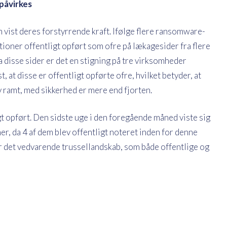
påvirkes
 vist deres forstyrrende kraft. Ifølge flere ransomware-
ioner offentligt opført som ofre på lækagesider fra flere
 disse sider er det en stigning på tre virksomheder
at disse er offentligt opførte ofre, hvilket betyder, at
 ramt, med sikkerhed er mere end fjorten.
tligt opført. Den sidste uge i den foregående måned viste sig
r, da 4 af dem blev offentligt noteret inden for denne
r det vedvarende trussellandskab, som både offentlige og