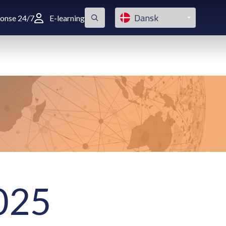
Dansk
ponse 24/7
E-learning
025