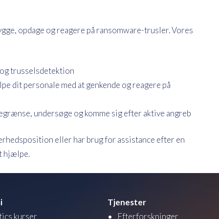
bygge, opdage og reagere på ransomware-trusler. Vores
og trusselsdetektion
pe dit personale med at genkende og reagere på
begrænse, undersøge og komme sig efter aktive angreb
erhedsposition eller har brug for assistance efter en
t hjælpe.
i
Tjenester
tics kurser
Efterforskninger