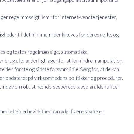
r regelmæssigt, især for internet-vendte tjenester,
heder til det minimum, der kræves for deres rolle, og
aves og testes regelmæssige, automatiske
r brug uforanderligt lager for at forhindre manipulation.
en første og sidste forsvarslinje. Sørg for, at de kan
er opdateret på virksomhedens politikker og procedurer.
 indøv en robust hændelsesberedskabsplan. Identificer
medarbejderbevidsthed kan yderligere styrke en