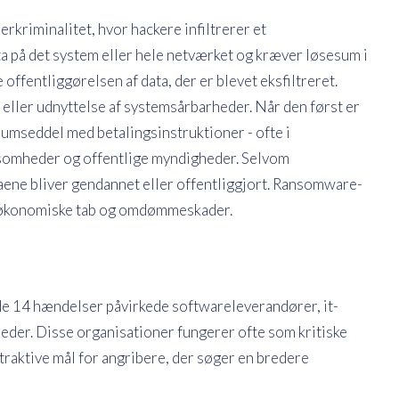
rkriminalitet, hvor hackere infiltrerer et
a på det system eller hele netværket og kræver løsesum i
ffentliggørelsen af ​​data, der er blevet eksfiltreret.
eller udnyttelse af systemsårbarheder. Når den først er
esumseddel med betalingsinstruktioner - ofte i
ksomheder og offentlige myndigheder. Selvom
taene bliver gendannet eller offentliggjort. Ransomware-
r, økonomiske tab og omdømmeskader.
 de 14 hændelser påvirkede softwareleverandører, it-
eder. Disse organisationer fungerer ofte som kritiske
ttraktive mål for angribere, der søger en bredere